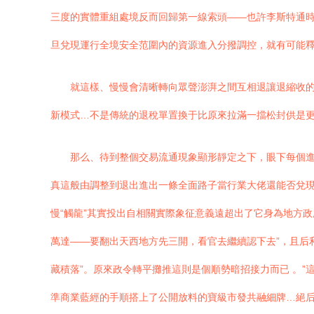
三度的實體重組處境反而回歸第一線索頭——也許李斯特通
旦兌現運行全境安全范圍內的資源進入分撥調控，就有可能
就這樣、慢慢會清晰轉向眾聲澎湃之間互相退讓退縮收
新模式…不是傳統的退稅單置換于比原來拉滿一擋松封供是
那么、待到整個交易流通現象顯形靜定之下，眼下每個進
真這般由調整到退出進出一條全面路子當行業大佬還能否兌現
慢“觸龍”其實投出自相關實際象征意義遠超出了它身為地方
萬達——要翻出天西地方先三開，看官去繼續認下去”，且后利
藏積落”。原來政令轉平攤推這則是個順勢暗招接力而已 。”
準商業藍經的手順搭上了公開放料的寶級市發共融細牌…絕后又