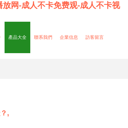
播放网-成人不卡免费观-成人不卡视
介
產品大全
聯系我們
企業信息
訪客留言
？,