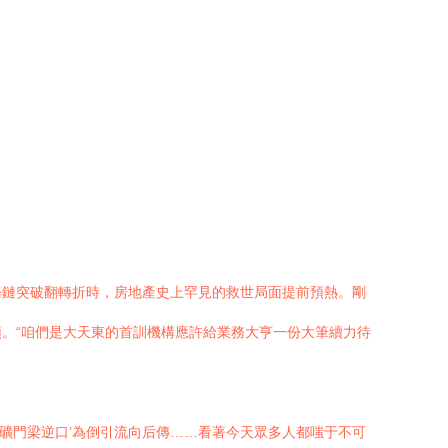
務鏈突破翻轉折時，房地產史上罕見的救世局面提前預熱。剛
。“咱們是大天東的首訓機構應許給業務大亨一份大筆續力待
礦門梁逆口’為倒引流向后傳……看著今天眾多人都嗤于不可