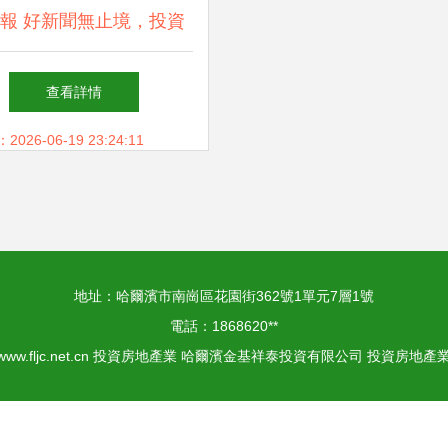
報 好新聞無止境，投資
房地產業的理性與未來
查看詳情
26-06-19 23:24:11
地址：哈爾濱市南崗區花園街362號1單元7層1號
電話：1868620**
www.fljc.net.cn
投資房地產業
哈爾濱金基祥泰投資有限公司
投資房地產