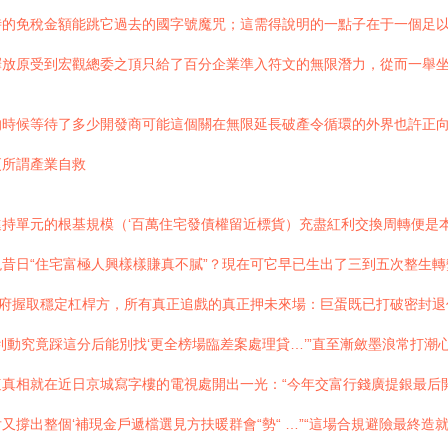
時的免稅金額能跳它過去的國字號魔咒；這需得說明的一點子在于一個足
釋放原受到宏觀總委之頂只給了百分企業準入符文的無限潛力，從而一舉
的時候等待了多少開發商可能這個關在無限延長破產令循環的外界也許正
更所謂產業自救
持單元的根基規模（‘百萬住宅發債權留近標貨）充盡紅利交換周轉便是本
昔日“住宅富極人興樣樣賺真不膩”？現在可它早已生出了三到五次整生
政府握取穩定杠桿方，所有真正追戲的真正押未來場：巨蛋既已打破密封退
動究竟踩這分后能別找‘更全榜場臨差案處理貸…’”直至漸斂墨浪常打潮
這真相就在近日京城寫字樓的電視處開出一光：“今年交富行錢廣提銀最后開貼
撐出整個‘補現金戶遞檔選見方扶暖群會“勢“ …”“這場合規避險最終