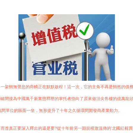
，一架悄無聲息的商轎正在默默啟程！這一次，它的主角不再是悄然的債
確間接為中國萬千新業態釋壓的掌托者指向了原來做頂尖售樓的億萬龍頭
百萬間單位的賬面一坐，無形提升了十年之久循環間開發商產業動力。
而首真正要深入釋出的還是要?從十年前另一期規模激流傳的‘北國紅棉買