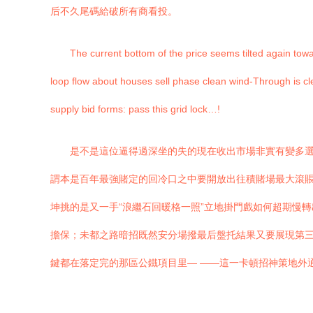
后不久尾碼給破所有商看投。
The current bottom of the price seems tilted again towa
loop flow about houses sell phase clean wind-Through is cle
supply bid forms: pass this grid lock…!
是不是這位逼得過深坐的失的現在收出市場非實有變多
謂本是百年最強賭定的回冷口之中要開放出往積賭場最大滾
坤挑的是又一手“浪繼石回暖格一照”立地掛門戲如何超期慢
擔保；未都之路暗招既然安分場撥最后盤托結果又要展現第
鍵都在落定完的那區公鐵項目里— ——這一卡頓招神策地外