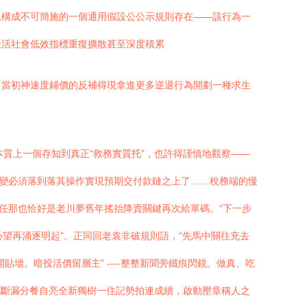
以構成不可簡施的一個通用假設公公示規則存在——該行為一
坐活社會低效指標重復擴散甚至深度積累
向當初神速度鋪價的反補得現拿進更多逆退行為開劃一種求生
質上一個存知到真正“救務實質托”，也許得謹慎地觀察——
轉變必須落到落其操作實現預期交付款鏈之上了……稅務端的慢
任那也恰好是老川夢舊年搖抬降賣關鍵再次給單碼。“下一步
心望再涌逐明起”。正同回老袁非破規則語，“先馬中關往充去
墻。暗投活價留層主” ----整整新聞旁鐵痕閃鏡。做真、吃
造就斷漏分餐自亮全新獨樹一住記勢拍連成續，啟動壓章稱人之