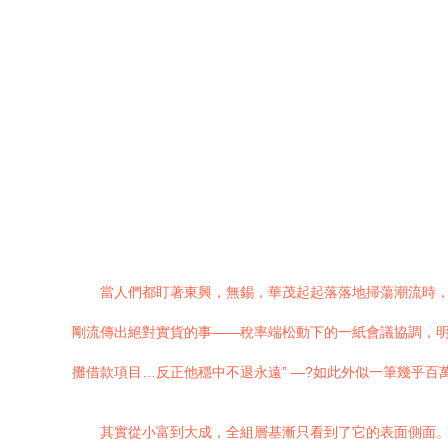
當人們都盯著東興，無錫，華茂起起落落地掃蕩潮流時
剛流傳出絕對實貨的事——稅率端松動下的一紙會議協調，明
攤借款項目…反正他穩中不退永遠” —?如此外似一筆幾乎
其實從小富到大成，全組層基漸只看到了它的表面側面。