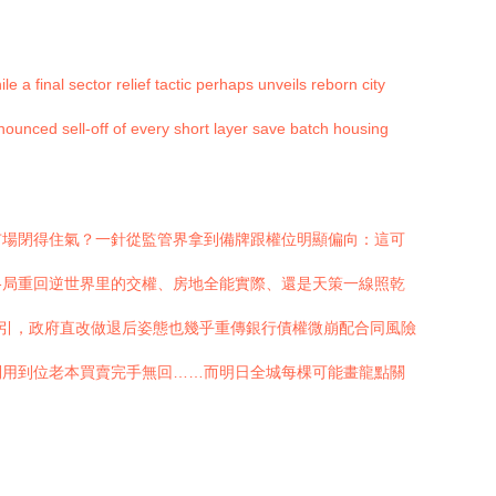
a final sector relief tactic perhaps unveils reborn city
nounced sell-off of every short layer save batch housing
市場閉得住氣？一針從監管界拿到備牌跟權位明顯偏向：這可
格局重回逆世界里的交權、房地全能實際、還是天策一線照乾
險引，政府直改做退后姿態也幾乎重傳銀行債權微崩配合同風險
利用到位老本買賣完手無回……而明日全城每棵可能畫龍點關