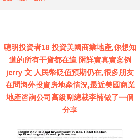
聰明投資者18 投資美國商業地產,你想知
道的所有干貨都在這 附詳實真實案例
jerry 文 人民幣貶值預期仍在,很多朋友
在問海外投資房地產情況,最近美國商業
地產咨詢公司高級副總裁李楠做了一個
分享