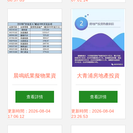
08:57:05
07:01:14
究
晨鳴紙業擬物業資
大青浦房地產投資
產融資42億元，
熱度解析 機遇與挑
查看詳情
查看詳情
162億投資性房地
戰并存
更新時間：2026-08-04
更新時間：2026-08-04
17:06:12
23:26:53
產背后魯股盤點