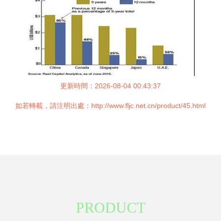
更新時間：2026-08-04 00:43:37
如若轉載，請注明出處：http://www.fljc.net.cn/product/45.html
PRODUCT