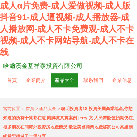
成人α片免费-成人爱做视频-成人版
抖音91-成人逼视频-成人播放器-成
人播放网-成人不卡免费观-成人不卡
视频-成人不卡网站导航-成人不卡在
线
哈爾濱金基祥泰投資有限公司
首頁
企業簡介
產品大全
聯系我們
企業信息
當前位置：
首頁
>
產品大全
>
聰明投資者18 投資美國商業地產,你想
知道的所有干貨都在這 附詳實真實案例 jerry 文 人民幣貶值預期仍在,
很多朋友在問海外投資房地產情況,最近美國商業地產咨詢公司高級副
總裁李楠做了一個分享